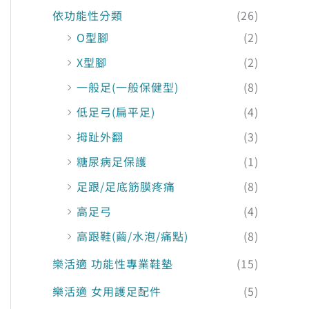
依功能性分類
(26)
O型腳
(2)
X型腳
(2)
一般足(一般保健型)
(8)
低足弓(扁平足)
(4)
拇趾外翻
(3)
糖尿病足保護
(1)
足跟/足底筋膜疼痛
(8)
高足弓
(4)
高跟鞋(繭/水泡/痛點)
(8)
樂活適 功能性專業鞋墊
(15)
樂活適 女用護足配件
(5)