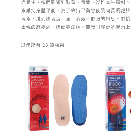
處發生，進而影響到膝蓋、骨盤、脊椎產生歪斜。
來維持身體平衡，為了維持平衡會使肌肉長期處於
現象，繼而出現痠、痛、疲勞不舒服的訊息。緊接
出現酸麻疼痛、僵硬等症狀，間接引發更多健康上
顯示所有 26 筆結果
原
目
此
始
前
產
價
價
品
格：
格：
有
NT$ 1,250。
NT$ 1,125。
多
種
款
式。