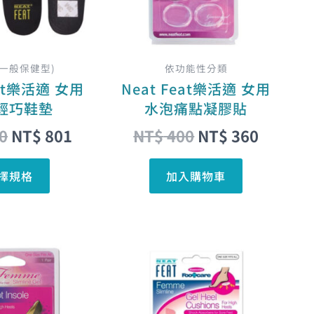
款
式。
可
在
(一般保健型)
依功能性分類
產
eat樂活適 女用
Neat Feat樂活適 女用
品
輕巧鞋墊
水泡痛點凝膠貼
頁
0
NT$
801
NT$
400
NT$
360
面
選
擇規格
加入購物車
擇
選
項
原
目
原
目
始
前
始
前
價
價
價
價
格：
格：
格：
格：