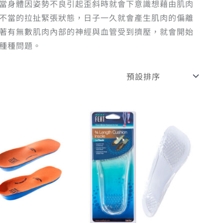
當身體因姿勢不良引起歪斜時就會下意識想藉由肌肉
不當的拉扯緊張狀態，日子一久就會產生肌肉的偏離
著有無數肌肉內部的神經與血管受到擠壓，就會開始
種種問題。
原
目
原
目
此
始
前
始
前
產
價
價
價
價
品
格：
格：
格：
格：
有
NT$ 1,250。
NT$ 1,125。
NT$ 990。
NT$ 7
多
種
款
式。