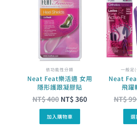
始
前
價
價
格：
格：
NT$ 400。
NT$ 360。
依功能性分類
一般足
Neat Feat樂活適 女用
Neat F
隱形護跟凝膠貼
飛躍
NT$
400
NT$
360
NT$
99
加入購物車
選