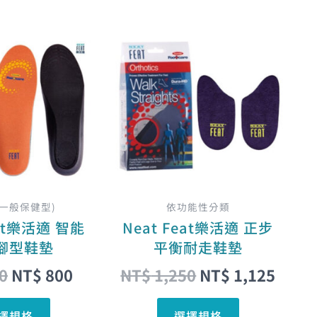
項
項
原
目
原
目
此
此
始
前
始
前
產
產
價
價
價
價
品
品
格：
格：
格：
格：
有
有
NT$ 890。
NT$ 800。
NT$ 1,250。
NT$ 
多
多
種
種
款
款
式。
式。
可
可
在
在
(一般保健型)
依功能性分類
產
產
eat樂活適 智能
Neat Feat樂活適 正步
品
品
腳型鞋墊
平衡耐走鞋墊
頁
頁
0
NT$
800
NT$
1,250
NT$
1,125
面
面
選
選
擇規格
選擇規格