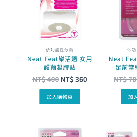
NT$ 400。
NT$ 360。
依功能性分類
依功
Neat Feat樂活適 女用
Neat F
護繭凝膠貼
足前掌
NT$
400
NT$
360
NT$
70
加入購物車
加
原
目