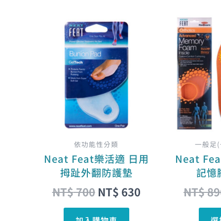
原
目
始
前
價
價
格：
格：
NT$ 700。
NT$ 630。
依功能性分類
一般足
Neat Feat樂活適 日用
Neat F
拇趾外翻防護墊
記憶
NT$
700
NT$
630
NT$
89
加入購物車
選