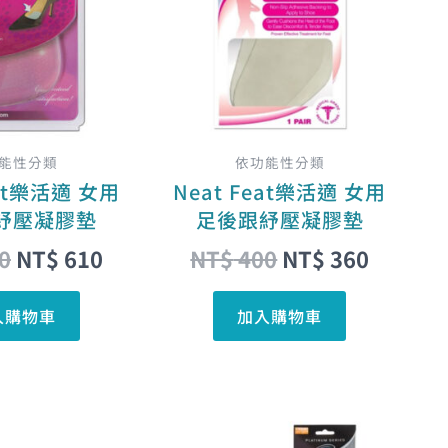
NT$ 700。
NT$ 610。
NT$ 400。
NT$ 3
能性分類
依功能性分類
eat樂活適 女用
Neat Feat樂活適 女用
紓壓凝膠墊
足後跟紓壓凝膠墊
0
NT$
610
NT$
400
NT$
360
入購物車
加入購物車
原
目
原
目
此
此