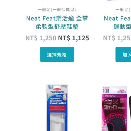
可
在
一般足(一般保健型)
一般足
產
Neat Feat樂活適 全掌
Neat F
品
柔軟型舒壓鞋墊
運動
頁
NT$
1,250
NT$
1,125
NT$
1,25
面
選
選擇規格
加
擇
選
項
原
目
始
前
價
價
格：
格：
NT$ 1,400。
NT$ 1,260。