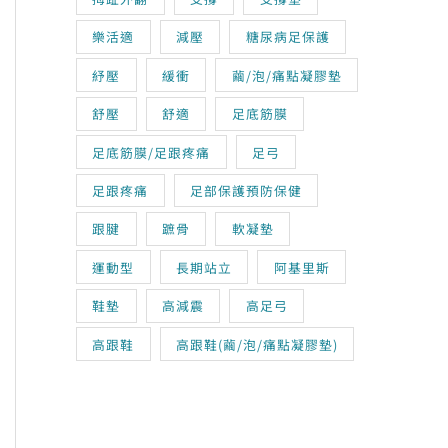
樂活適
減壓
糖尿病足保護
紓壓
緩衝
繭/泡/痛點凝膠墊
1,280。
舒壓
舒適
足底筋膜
足底筋膜/足跟疼痛
足弓
足跟疼痛
足部保護預防保健
跟腱
蹠骨
軟凝墊
運動型
長期站立
阿基里斯
鞋墊
高減震
高足弓
高跟鞋
高跟鞋(繭/泡/痛點凝膠墊)