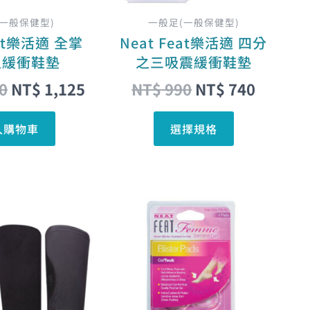
可
在
(一般保健型)
一般足(一般保健型)
產
eat樂活適 全掌
Neat Feat樂活適 四分
品
型緩衝鞋墊
之三吸震緩衝鞋墊
頁
0
NT$
1,125
NT$
990
NT$
740
面
選
入購物車
選擇規格
擇
選
項
原
目
原
目
此
始
前
始
前
產
價
價
價
價
品
格：
格：
格：
格：
有
NT$ 890。
NT$ 801。
NT$ 400。
NT$ 3
多
種