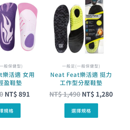
始
前
始
前
產
產
價
價
價
價
品
品
格：
格：
格：
格：
有
有
NT$ 990。
NT$ 891。
NT$ 1,490。
NT$ 
多
多
種
種
款
款
式。
式。
可
可
在
在
(一般保健型)
一般足(一般保健型)
產
產
eat樂活適 女用
Neat Feat樂活適 挺力
品
品
輕盈鞋墊
工作型分壓鞋墊
頁
頁
0
NT$
891
NT$
1,490
NT$
1,280
面
面
選
選
擇規格
選擇規格
擇
擇
選
選