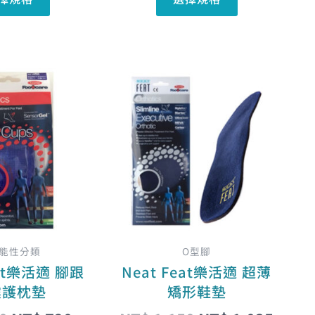
擇
擇
選
選
項
項
原
目
原
目
此
此
始
前
始
前
產
產
價
價
價
價
品
品
格：
格：
格：
格：
有
有
NT$ 750。
NT$ 720。
NT$ 1,150。
NT$ 
多
多
種
種
款
款
式。
式。
可
可
在
在
能性分類
O型腳
產
產
eat樂活適 腳跟
Neat Feat樂活適 超薄
品
品
震護枕墊
矯形鞋墊
頁
頁