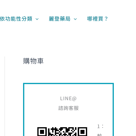
搜
尋
依功能性分類
麗登藥局
哪裡買？
關
鍵
字
:
購物車
LINE@
諮詢客服
1：
輸