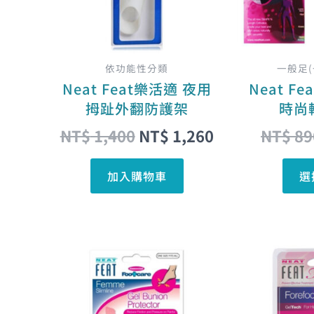
依功能性分類
一般足
Neat Feat樂活適 夜用
Neat F
拇趾外翻防護架
時尚
NT$
1,400
NT$
1,260
NT$
89
加入購物車
選
原
目
始
前
價
價
格：
格：