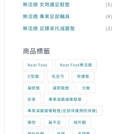
樂活適 女用護足鞋墊
(5)
60。
樂活適 專業足部輔具
(4)
樂活適 足踝承托減震墊
(3)
商品標籤
Neat Feat
Neat Feat樂活適
O型腿
低足弓
保護墊
凝膠墊
凝膠鞋墊
分壓
前掌
專業減震緩衝鞋墊
專業減震緩衝鞋墊(足部保護預防保健)
彈性
扁平足
拇外翻
拇趾外翻
支撐
支撐墊