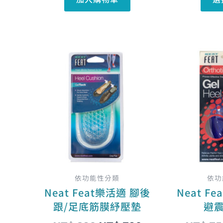
原
目
此
始
前
產
價
價
品
格：
格：
有
NT$ 890。
NT$ 790。
多
種
款
式。
可
在
依功能性分類
依功
產
Neat Feat樂活適 腳後
Neat F
品
跟/足底筋膜紓壓墊
避
頁