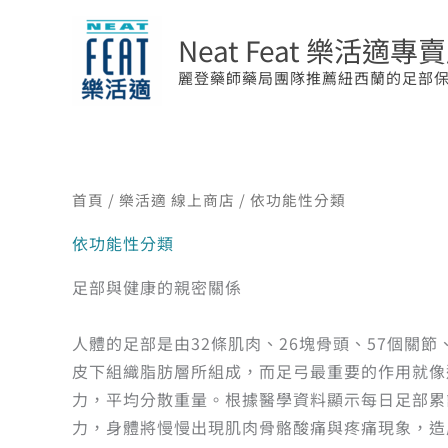
跳
至
Neat Feat 樂活適專
主
麗登藥師藥局團隊推薦紐西蘭的足部
要
內
容
首頁
/
樂活適 線上商店
/ 依功能性分類
依功能性分類
足部與健康的親密關係
人體的足部是由32條肌肉、26塊骨頭、57個關節
皮下組織脂肪層所組成，而足弓最重要的作用就像
力，平均分散重量。根據醫學資料顯示每日足部累
力，身體將慢慢出現肌肉骨骼酸痛與疼痛現象，造