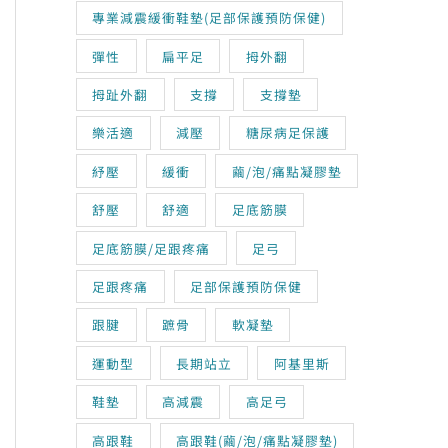
專業減震緩衝鞋墊(足部保護預防保健)
彈性
扁平足
拇外翻
拇趾外翻
支撐
支撐墊
樂活適
減壓
糖尿病足保護
紓壓
緩衝
繭/泡/痛點凝膠墊
舒壓
舒適
足底筋膜
足底筋膜/足跟疼痛
足弓
足跟疼痛
足部保護預防保健
跟腱
蹠骨
軟凝墊
運動型
長期站立
阿基里斯
鞋墊
高減震
高足弓
高跟鞋
高跟鞋(繭/泡/痛點凝膠墊)