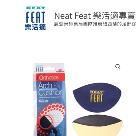
跳
至
Neat Feat 樂活適專
主
麗登藥師藥局團隊推薦紐西蘭的足部
要
內
容