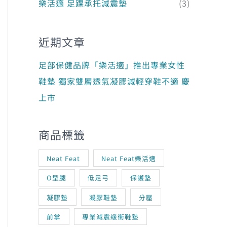
樂活適 足踝承托減震墊
(3)
近期文章
足部保健品牌「樂活適」推出專業女性
鞋墊 獨家雙層透氣凝膠減輕穿鞋不適 慶
上市
商品標籤
Neat Feat
Neat Feat樂活適
O型腿
低足弓
保護墊
凝膠墊
凝膠鞋墊
分壓
前掌
專業減震緩衝鞋墊