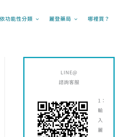
搜
尋
依功能性分類
麗登藥局
哪裡買？
關
鍵
字
:
LINE@
諮詢客服
1：
輸
入
麗