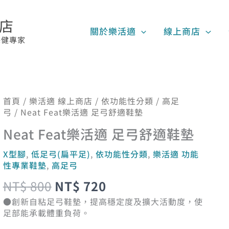
賣店
關於樂活適
線上商店
保健專家
原
目
首頁
/
樂活適 線上商店
/
依功能性分類
/
高足
Neat
弓
/ Neat Feat樂活適 足弓舒適鞋墊
始
前
Feat
價
價
樂
Neat Feat樂活適 足弓舒適鞋墊
格：
格：
活
X型腳
,
低足弓(扁平足)
,
依功能性分類
,
樂活適 功能
NT$ 800。
NT$ 720。
適
性專業鞋墊
,
高足弓
足
NT$
800
NT$
720
弓
●創新自粘足弓鞋墊，提高穩定度及擴大活動度，使
舒
足部能承載體重負荷。
適