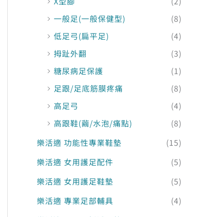
X型腳
(2)
一般足(一般保健型)
(8)
低足弓(扁平足)
(4)
拇趾外翻
(3)
糖尿病足保護
(1)
足跟/足底筋膜疼痛
(8)
高足弓
(4)
高跟鞋(繭/水泡/痛點)
(8)
樂活適 功能性專業鞋墊
(15)
樂活適 女用護足配件
(5)
樂活適 女用護足鞋墊
(5)
樂活適 專業足部輔具
(4)