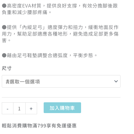
鞋
●高密度EVA材質，提供良好支撐，有效分擔腳後跟
墊
負重和減少腰部疼痛。
數
量
●提供「內縱足弓」適度彈力和扭力，緩衝地面反作
用力，幫助足部適應各種地形，避免造成足部更多傷
害。
●藉由足弓鞋墊調整合適弧度，平衡步態。
尺寸
加入購物車
-
+
輕鬆消費購物滿799享有免運優惠