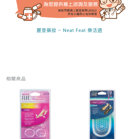
麗登藥妝 – Neat Feat 樂活適
相關商品
原
目
原
目
此
始
前
始
前
產
價
價
價
價
品
格：
格：
格：
格：
有
NT$ 400。
NT$ 360。
NT$ 890。
NT$ 7
多
種
款