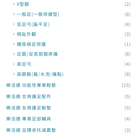
X型腳
(2)
一般足(一般保健型)
(8)
低足弓(扁平足)
(4)
拇趾外翻
(3)
糖尿病足保護
(1)
足跟/足底筋膜疼痛
(8)
高足弓
(4)
高跟鞋(繭/水泡/痛點)
(8)
樂活適 功能性專業鞋墊
(15)
樂活適 女用護足配件
(5)
樂活適 女用護足鞋墊
(5)
樂活適 專業足部輔具
(4)
樂活適 足踝承托減震墊
(3)