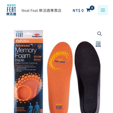
跳
搜
至
Neat Feat 樂活適專賣店
NT$
0
尋
主
關
要
鍵
原
目
Neat
內
字
始
前
Feat
容
:
價
價
樂
格：
格：
活
NT$ 890。
NT$ 800。
適
智
能
記
憶
腳
型
鞋
墊