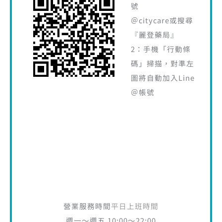
號
＠citycare或搜尋
『麗登藥局』
2：手機「行動條
碼」掃描，對準左
圖將自動加入Line
＠帳號
營業服務時間
平日上班時間
週一～週五 10:00～22:00