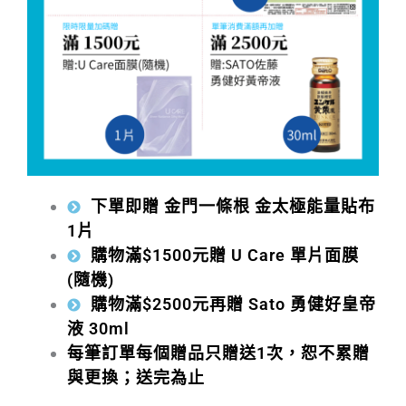
下單即贈 金門一條根 金太極能量貼布
1片
購物滿$1500元贈 U Care 單片面膜
(隨機)
購物滿$2500元再贈 Sato 勇健好皇帝
液 30ml
每筆訂單每個贈品只贈送1次，恕不累贈
與更換；送完為止