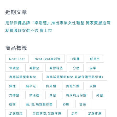
近期文章
足部保健品牌「樂活適」推出專業女性鞋墊 獨家雙層透氣
凝膠減輕穿鞋不適 慶上市
商品標籤
Neat Feat
Neat Feat樂活適
O型腿
低足弓
保護墊
凝膠墊
凝膠鞋墊
分壓
前掌
專業減震緩衝鞋墊
專業減震緩衝鞋墊(足部保護預防保健)
彈性
扁平足
拇外翻
拇趾外翻
支撐
支撐墊
樂活適
減壓
糖尿病足保護
紓壓
緩衝
繭/泡/痛點凝膠墊
舒壓
舒適
足底筋膜
足底筋膜/足跟疼痛
足弓
足跟疼痛