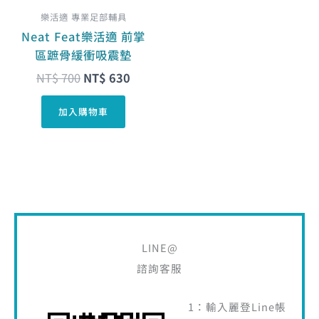
樂活適 專業足部輔具
Neat Feat樂活適 前掌
區蹠骨緩衝吸震墊
NT$
700
NT$
630
加入購物車
LINE@
諮詢客服
1：輸入麗登Line帳