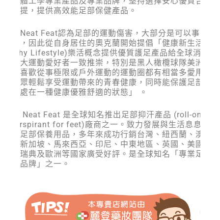
符合人體工學專業產品及專業品牌，堅持選擇安心優質合適
料為前提，提供高效能足部保健產品。
樂活適Neat Feat認為足部的運動傷害，大部分是可以事先預
保健的，因此從自身居住的奧克蘭開始提倡「健康新生活」
(Healthy Lifestyle)樂活概念提供優質護足產品給全球消費者
受到廣大運動愛好者一致推崇，特別是黑人橄欖球隊美洲杯
表隊及喜歡從事極限或戶外運動的運動圈都有相當多愛用者
提供大眾輕鬆享受運動帶來的青春健康，同時能保護足部「
雙腳能處在一種健康優雅舒適的狀態」 。
樂活適 Neat Feat 是全球知名推出足部抑汗產品 (roll-on
antiperspirant for feet)廠商之一。致力發展與生活息息相關
的日常足部保養用品，多年來成功行銷台灣、紐西蘭、澳洲
斐濟、新加坡、馬來西亞、印尼、中東地區、英國、美國、
拿大、瑞典及歐洲等國家廣受好評。是全球知名「專業足部
健首選品牌」之一。