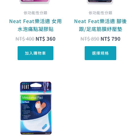
式。
依功能性分類
依功能性分類
可
Neat Feat樂活適 女用
Neat Feat樂活適 腳後
在
水泡痛點凝膠貼
跟/足底筋膜紓壓墊
產
NT$
400
NT$
360
NT$
890
NT$
790
品
頁
加入購物車
選擇規格
面
選
擇
選
原
目
項
始
前
價
價
格：
格：
NT$ 700。
NT$ 630。