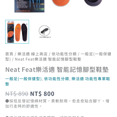
數
量
首頁
/
樂活適 線上商店
/
依功能性分類
/
一般足(一般保健
型)
/ Neat Feat樂活適 智能記憶腳型鞋墊
Neat Feat樂活適 智能記憶腳型鞋墊
一般足(一般保健型)
,
依功能性分類
,
樂活適 功能性專業鞋
墊
NT$
890
NT$
800
●採低反發記憶綿材質，柔軟耐用，愈走愈貼合腳ㄚ，增
加行走時的舒適性。