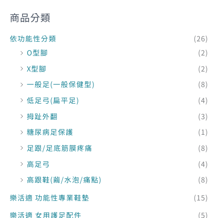
商品分類
依功能性分類
(26)
O型腳
(2)
X型腳
(2)
一般足(一般保健型)
(8)
低足弓(扁平足)
(4)
拇趾外翻
(3)
糖尿病足保護
(1)
足跟/足底筋膜疼痛
(8)
高足弓
(4)
高跟鞋(繭/水泡/痛點)
(8)
樂活適 功能性專業鞋墊
(15)
樂活適 女用護足配件
(5)