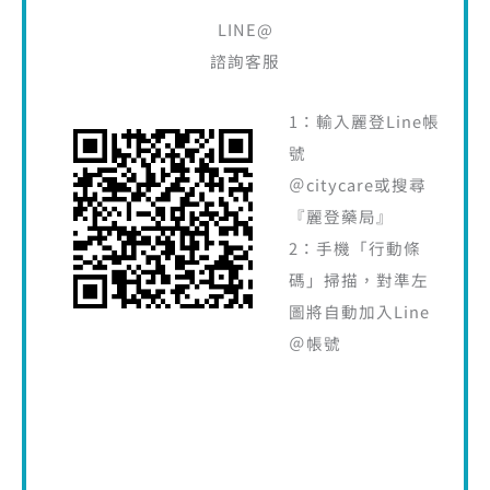
LINE@
諮詢客服
1：輸入麗登Line帳
號
＠citycare或搜尋
『麗登藥局』
2：手機「行動條
碼」掃描，對準左
圖將自動加入Line
＠帳號