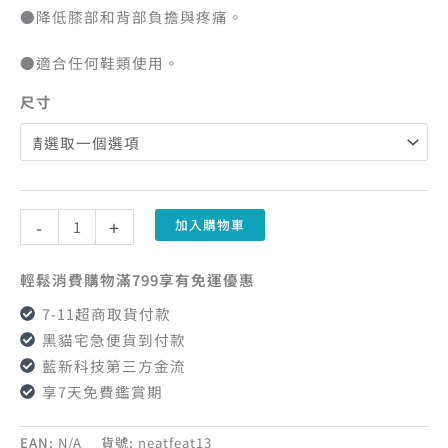
●降低膝部和背部負擔與疼痛。
●適合任何鞋類使用。
尺寸
-
+
加入購物車
輕鬆消費購物滿799享有免運優惠
7-11超商取貨付款
黑貓宅急便貨到付款
藍新科技第三方金流
享7天免費鑑賞期
EAN:
N/A
貨號:
neatfeat13