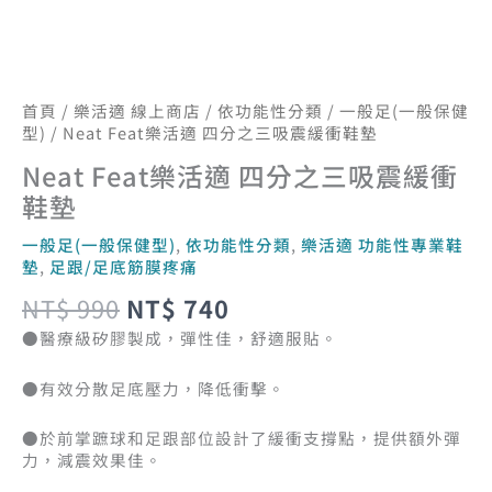
鞋
墊
數
量
首頁
/
樂活適 線上商店
/
依功能性分類
/
一般足(一般保健
型)
/ Neat Feat樂活適 四分之三吸震緩衝鞋墊
Neat Feat樂活適 四分之三吸震緩衝
鞋墊
一般足(一般保健型)
,
依功能性分類
,
樂活適 功能性專業鞋
墊
,
足跟/足底筋膜疼痛
NT$
990
NT$
740
●醫療級矽膠製成，彈性佳，舒適服貼。
●有效分散足底壓力，降低衝擊。
●於前掌蹠球和足跟部位設計了緩衝支撐點，提供額外彈
力，減震效果佳。