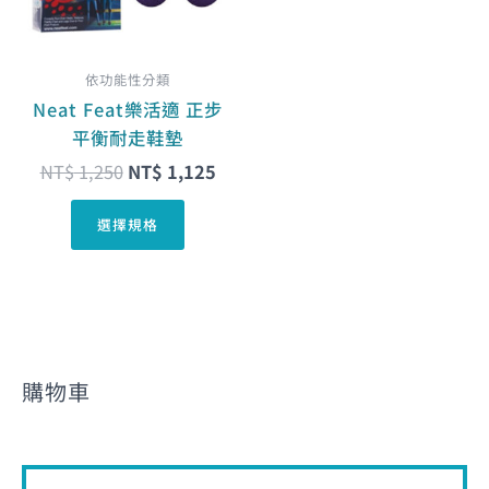
種
款
式。
依功能性分類
可
Neat Feat樂活適 正步
在
平衡耐走鞋墊
產
NT$
1,250
NT$
1,125
品
頁
選擇規格
面
選
擇
選
項
購物車