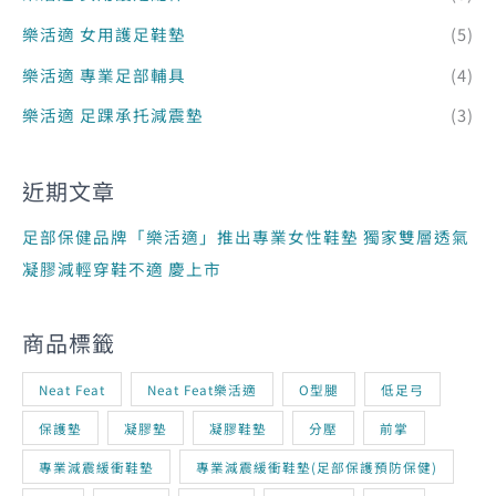
樂活適 女用護足鞋墊
(5)
樂活適 專業足部輔具
(4)
樂活適 足踝承托減震墊
(3)
近期文章
足部保健品牌「樂活適」推出專業女性鞋墊 獨家雙層透氣
凝膠減輕穿鞋不適 慶上市
商品標籤
Neat Feat
Neat Feat樂活適
O型腿
低足弓
保護墊
凝膠墊
凝膠鞋墊
分壓
前掌
專業減震緩衝鞋墊
專業減震緩衝鞋墊(足部保護預防保健)