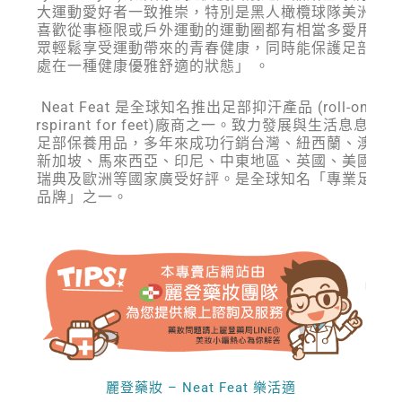
受到廣大運動愛好者一致推崇，特別是黑人橄欖球隊美洲杯
表隊及喜歡從事極限或戶外運動的運動圈都有相當多愛用者
提供大眾輕鬆享受運動帶來的青春健康，同時能保護足部「
雙腳能處在一種健康優雅舒適的狀態」 。
樂活適 Neat Feat 是全球知名推出足部抑汗產品 (roll-on
antiperspirant for feet)廠商之一。致力發展與生活息息相關
的日常足部保養用品，多年來成功行銷台灣、紐西蘭、澳洲
斐濟、新加坡、馬來西亞、印尼、中東地區、英國、美國、
拿大、瑞典及歐洲等國家廣受好評。是全球知名「專業足部
健首選品牌」之一。
麗登藥妝 – Neat Feat 樂活適