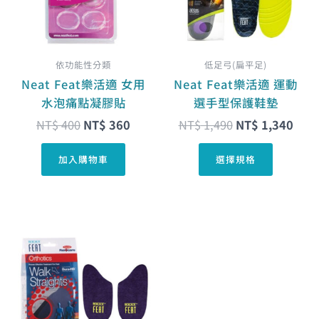
種
款
式。
依功能性分類
低足弓(扁平足)
可
Neat Feat樂活適 女用
Neat Feat樂活適 運動
在
水泡痛點凝膠貼
選手型保護鞋墊
產
NT$
400
NT$
360
NT$
1,490
NT$
1,340
品
頁
加入購物車
選擇規格
面
選
擇
選
原
目
此
項
始
前
產
價
價
品
格：
格：
有
NT$ 1,250。
NT$ 1,125。
多