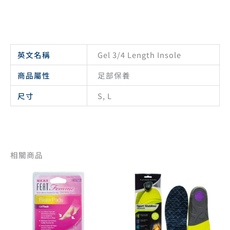
英文名稱
Gel 3/4 Length Insole
商品屬性
足部保養
尺寸
S, L
相關商品
原
目
原
目
此
始
前
始
前
產
價
價
價
價
品
格：
格：
格：
格：
有
NT$ 400。
NT$ 360。
NT$ 1,490。
NT$
多