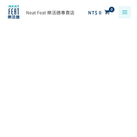
跳
搜
至
Neat Feat 樂活適專賣店
NT$
0
尋
主
關
要
鍵
原
目
Neat
內
字
始
前
Feat
容
:
價
價
樂
格：
格：
活
NT$ 990。
NT$ 740。
適
四
分
之
三
吸
震
緩
衝