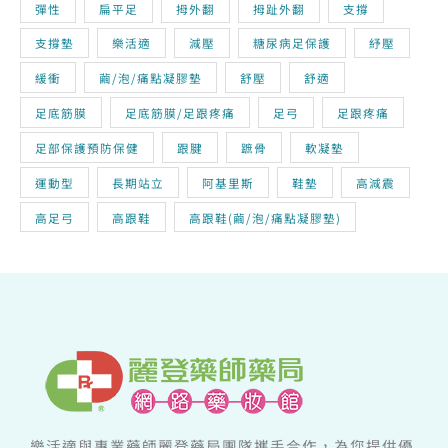
彈性
扁平足
拇外翻
拇趾外翻
支撐
支撐墊
樂活適
減壓
糖尿病足保護
紓壓
緩衝
繭/泡/痛點凝膠墊
舒壓
舒適
足底筋膜
足底筋膜/足跟疼痛
足弓
足跟疼痛
足部保護預防保健
跟腱
蹠骨
軟凝墊
運動型
長期站立
阿基里斯
鞋墊
高減震
高足弓
高跟鞋
高跟鞋(繭/泡/痛點凝膠墊)
樂活適與專業藥師麗登藥局團隊攜手合作，為您提供優