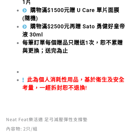
1片
購物滿$1500元贈 U Care 單片面膜
(隨機)
購物滿$2500元再贈 Sato 勇健好皇帝
液 30ml
每筆訂單每個贈品只贈送1次，恕不累贈
與更換；送完為止
此為個人消耗性用品，基於衛生及安全
考量，一經拆封恕不退換!
Neat Feat樂活適 足弓減壓彈性支撐墊
內容物: 2只/組