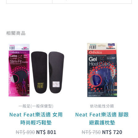
相關商品
原
目
原
目
此
此
始
前
始
前
產
產
價
價
價
價
品
品
格：
格：
格：
格：
有
有
NT$ 890。
NT$ 801。
NT$ 750。
NT$ 7
多
多
種
種
款
款
式。
式。
一般足(一般保健型)
依功能性分類
可
可
Neat Feat樂活適 女用
Neat Feat樂活適 腳跟
在
在
時尚輕巧鞋墊
避震護枕墊
產
產
NT$
890
NT$
801
NT$
750
NT$
720
品
品