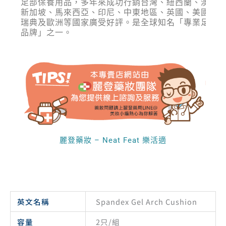
的日常足部保養用品，多年來成功行銷台灣、紐西蘭、澳洲
斐濟、新加坡、馬來西亞、印尼、中東地區、英國、美國、
拿大、瑞典及歐洲等國家廣受好評。是全球知名「專業足部
健首選品牌」之一。
麗登藥妝 – Neat Feat 樂活適
英文名稱
Spandex Gel Arch Cushion
容量
2只/組