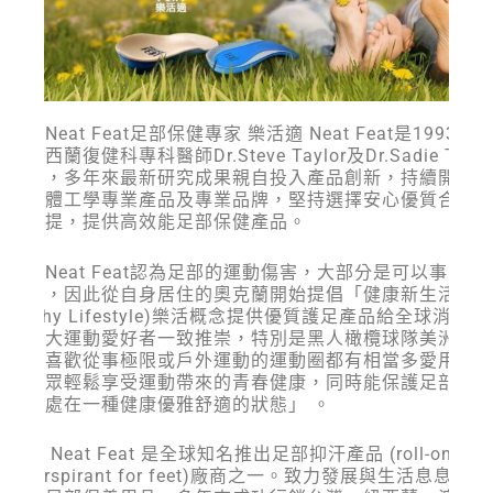
樂活適Neat Feat足部保健專家 樂活適 Neat Feat是1993年
二位紐西蘭復健科專科醫師Dr.Steve Taylor及Dr.Sadie Taylo
所創立，多年來最新研究成果親自投入產品創新，持續開發
符合人體工學專業產品及專業品牌，堅持選擇安心優質合適
料為前提，提供高效能足部保健產品。
樂活適Neat Feat認為足部的運動傷害，大部分是可以事先預
保健的，因此從自身居住的奧克蘭開始提倡「健康新生活」
(Healthy Lifestyle)樂活概念提供優質護足產品給全球消費者
受到廣大運動愛好者一致推崇，特別是黑人橄欖球隊美洲杯
表隊及喜歡從事極限或戶外運動的運動圈都有相當多愛用者
提供大眾輕鬆享受運動帶來的青春健康，同時能保護足部「
雙腳能處在一種健康優雅舒適的狀態」 。
樂活適 Neat Feat 是全球知名推出足部抑汗產品 (roll-on
antiperspirant for feet)廠商之一。致力發展與生活息息相關