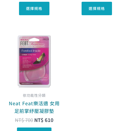
頁
頁
選擇規格
選擇規格
面
面
選
選
擇
擇
選
選
原
目
項
項
始
前
價
價
格：
格：
NT$ 700。
NT$ 610。
依功能性分類
Neat Feat樂活適 女用
足前掌紓壓凝膠墊
NT$
700
NT$
610