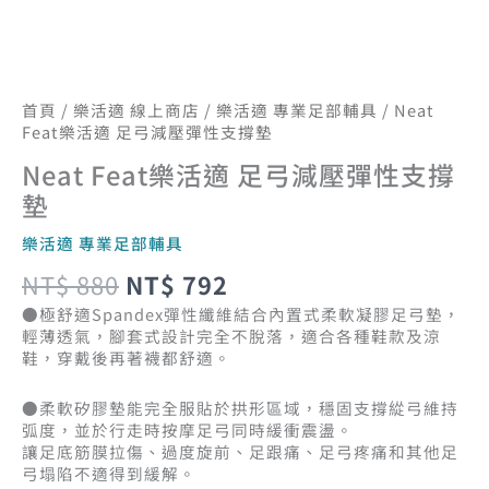
墊
數
量
首頁
/
樂活適 線上商店
/
樂活適 專業足部輔具
/ Neat
Feat樂活適 足弓減壓彈性支撐墊
Neat Feat樂活適 足弓減壓彈性支撐
墊
樂活適 專業足部輔具
NT$
880
NT$
792
●極舒適Spandex彈性纖維結合內置式柔軟凝膠足弓墊，
輕薄透氣，腳套式設計完全不脫落，適合各種鞋款及涼
鞋，穿戴後再著襪都舒適。
●柔軟矽膠墊能完全服貼於拱形區域，穩固支撐緃弓維持
弧度，並於行走時按摩足弓同時緩衝震盪。
讓足底筋膜拉傷、過度旋前、足跟痛、足弓疼痛和其他足
弓塌陷不適得到緩解。