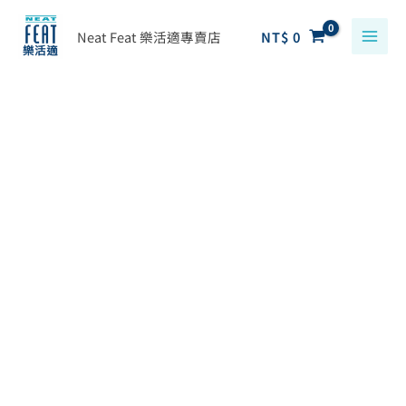
跳
搜
至
Neat Feat 樂活適專賣店
NT$
0
尋
主
關
要
鍵
原
目
Neat
內
字
始
前
Feat
容
:
價
價
樂
格：
格：
活
NT$ 880。
NT$ 792。
適
足
弓
減
壓
彈
性
支
撐