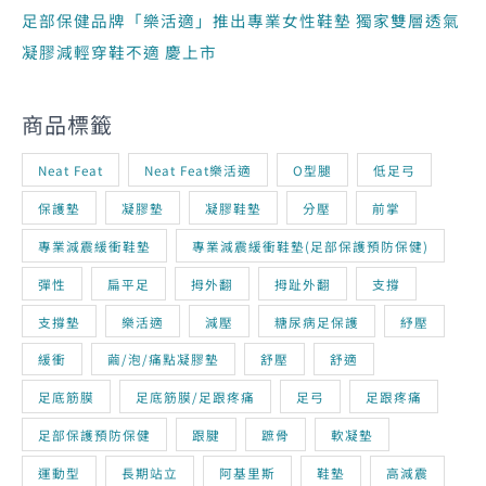
足部保健品牌「樂活適」推出專業女性鞋墊 獨家雙層透氣
凝膠減輕穿鞋不適 慶上市
商品標籤
Neat Feat
Neat Feat樂活適
O型腿
低足弓
保護墊
凝膠墊
凝膠鞋墊
分壓
前掌
專業減震緩衝鞋墊
專業減震緩衝鞋墊(足部保護預防保健)
彈性
扁平足
拇外翻
拇趾外翻
支撐
支撐墊
樂活適
減壓
糖尿病足保護
紓壓
緩衝
繭/泡/痛點凝膠墊
舒壓
舒適
足底筋膜
足底筋膜/足跟疼痛
足弓
足跟疼痛
足部保護預防保健
跟腱
蹠骨
軟凝墊
運動型
長期站立
阿基里斯
鞋墊
高減震