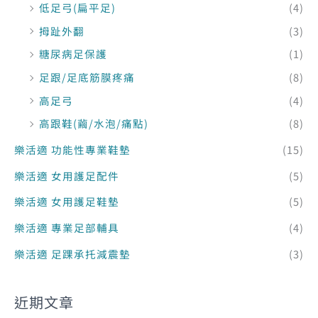
低足弓(扁平足)
(4)
拇趾外翻
(3)
糖尿病足保護
(1)
足跟/足底筋膜疼痛
(8)
高足弓
(4)
高跟鞋(繭/水泡/痛點)
(8)
樂活適 功能性專業鞋墊
(15)
樂活適 女用護足配件
(5)
樂活適 女用護足鞋墊
(5)
樂活適 專業足部輔具
(4)
樂活適 足踝承托減震墊
(3)
近期文章