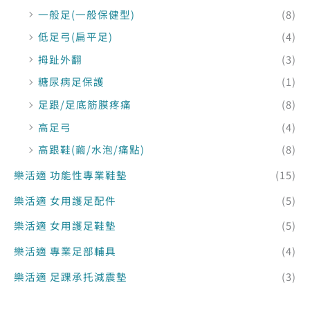
一般足(一般保健型)
(8)
低足弓(扁平足)
(4)
拇趾外翻
(3)
糖尿病足保護
(1)
足跟/足底筋膜疼痛
(8)
高足弓
(4)
高跟鞋(繭/水泡/痛點)
(8)
樂活適 功能性專業鞋墊
(15)
樂活適 女用護足配件
(5)
樂活適 女用護足鞋墊
(5)
樂活適 專業足部輔具
(4)
樂活適 足踝承托減震墊
(3)