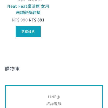
可
Neat Feat樂活適 女用
在
飛躍輕盈鞋墊
產
NT$
990
NT$
891
品
頁
選擇規格
面
選
擇
選
項
購物車
LINE@
諮詢客服