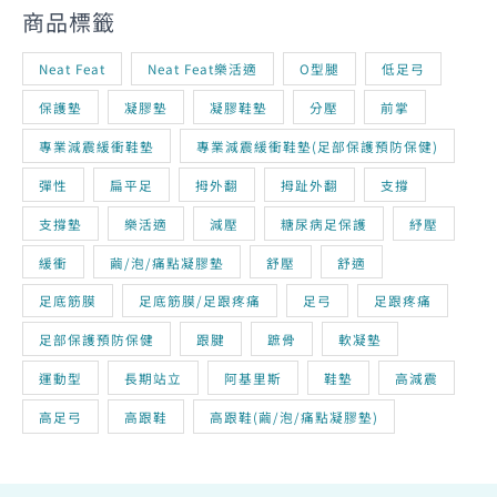
商品標籤
Neat Feat
Neat Feat樂活適
O型腿
低足弓
保護墊
凝膠墊
凝膠鞋墊
分壓
前掌
專業減震緩衝鞋墊
專業減震緩衝鞋墊(足部保護預防保健)
彈性
扁平足
拇外翻
拇趾外翻
支撐
支撐墊
樂活適
減壓
糖尿病足保護
紓壓
緩衝
繭/泡/痛點凝膠墊
舒壓
舒適
足底筋膜
足底筋膜/足跟疼痛
足弓
足跟疼痛
足部保護預防保健
跟腱
蹠骨
軟凝墊
運動型
長期站立
阿基里斯
鞋墊
高減震
高足弓
高跟鞋
高跟鞋(繭/泡/痛點凝膠墊)