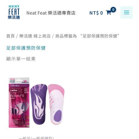
跳
搜
至
Neat Feat 樂活適專賣店
NT$
0
尋
主
關
要
鍵
首頁
/
樂活適 線上商店
/ 商品標籤為 “足部保護預防保健”
內
字
容
足部保護預防保健
:
顯示單一結果
原
目
此
始
前
產
價
價
品
格：
格：
有
NT$ 990。
NT$ 891。
多
種
款
式。
一般足(一般保健型)