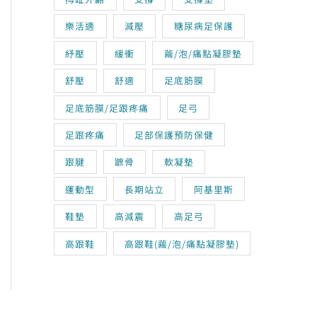
樂活適
減壓
糖尿病足保護
紓壓
緩衝
繭/泡/痛點凝膠墊
舒壓
舒適
足底筋膜
足底筋膜/足跟疼痛
足弓
足跟疼痛
足部保護預防保健
跟腱
蹠骨
軟凝墊
運動型
長期站立
阿基里斯
鞋墊
高減震
高足弓
高跟鞋
高跟鞋(繭/泡/痛點凝膠墊)