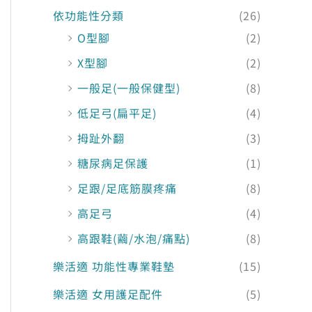
依功能性分類
(26)
O型腳
(2)
X型腳
(2)
一般足(一般保健型)
(8)
低足弓(扁平足)
(4)
拇趾外翻
(3)
糖尿病足保護
(1)
足跟/足底筋膜疼痛
(8)
高足弓
(4)
高跟鞋(繭/水泡/痛點)
(8)
樂活適 功能性專業鞋墊
(15)
樂活適 女用護足配件
(5)