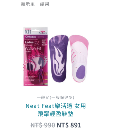
顯示單一結果
原
目
此
始
前
產
價
價
品
格：
格：
有
NT$ 990。
NT$ 891。
多
種
款
式。
可
在
一般足(一般保健型)
產
Neat Feat樂活適 女用
品
飛躍輕盈鞋墊
頁
NT$
990
NT$
891