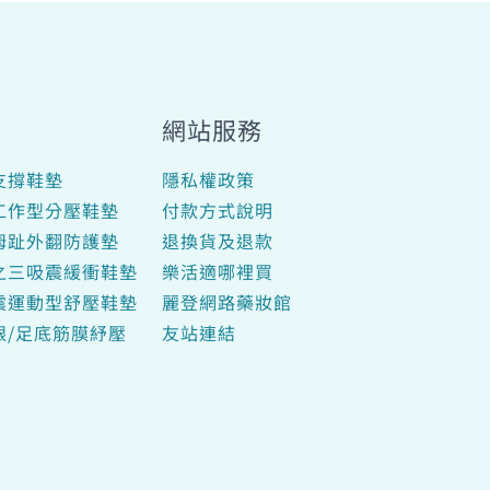
網站服務
支撐鞋墊
隱私權政策
工作型分壓鞋墊
付款方式說明
拇趾外翻防護墊
退換貨及退款
之三吸震緩衝鞋墊
樂活適哪裡買
震運動型舒壓鞋墊
麗登網路藥妝館
跟/足底筋膜紓壓
友站連結