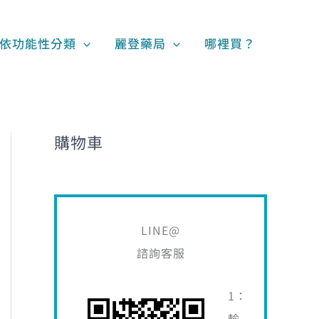
搜
尋
依功能性分類
麗登藥局
哪裡買？
關
鍵
字
:
購物車
LINE@
諮詢客服
1：
輸