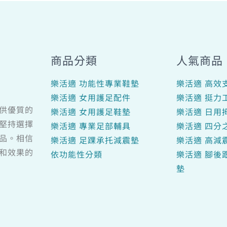
商品分類
人氣商品
樂活適 功能性專業鞋墊
樂活適 高效
樂活適 女用護足配件
樂活適 挺力
供優質的
樂活適 女用護足鞋墊
樂活適 日用
堅持選擇
樂活適 專業足部輔具
樂活適 四分
品。相信
樂活適 足踝承托減震墊
樂活適 高減
和效果的
依功能性分類
樂活適 腳後
墊