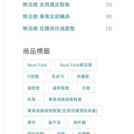
樂活適 女用護足鞋墊
(5)
樂活適 專業足部輔具
(4)
樂活適 足踝承托減震墊
(3)
商品標籤
Neat Feat
Neat Feat樂活適
O型腿
低足弓
保護墊
凝膠墊
凝膠鞋墊
分壓
前掌
專業減震緩衝鞋墊
專業減震緩衝鞋墊(足部保護預防保健)
彈性
扁平足
拇外翻
拇趾外翻
支撐
支撐墊