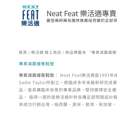
跳
至
Neat Feat 樂活適專
主
麗登藥師藥局團隊推薦紐西蘭的足部
要
內
容
首頁
/
樂活適 線上商店
/ 商品標籤為 “專業減震緩
專業減震緩衝鞋墊
專業減震緩衝鞋墊
： Neat Feat樂活適是1993年
Sadie Taylor所創立，將臨床多年來最新
品，是具備臨床背景的專業品牌，堅持選擇安全優
品。 值得一提的是樂活適針對各種足部問題設計
來成功行銷台灣、紐西蘭、澳洲、斐濟、新加坡、