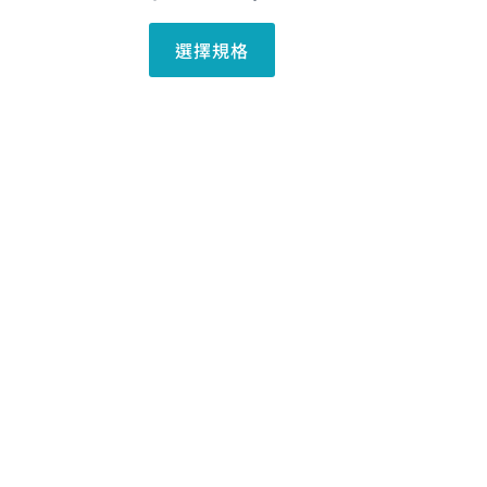
面
選
選擇規格
擇
選
項