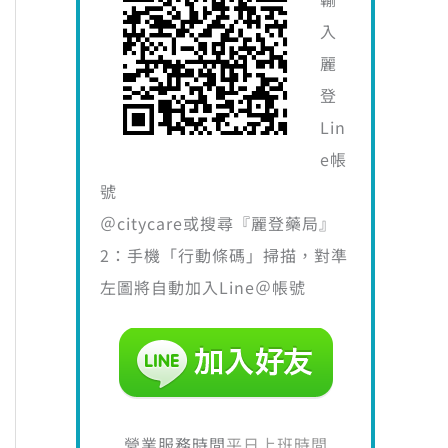
入
麗
登
Lin
e帳
號
＠citycare或搜尋『麗登藥局』
2：手機「行動條碼」掃描，對準
左圖將自動加入Line＠帳號
營業服務時間
平日上班時間